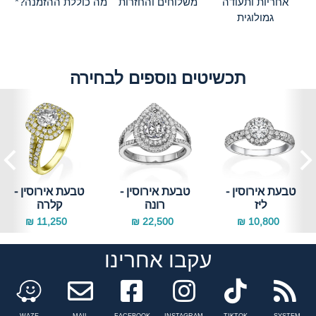
אחריות ותעודה
משלוחים והחזרות
מה כוללת ההזמנה?*
גמולוגית
תכשיטים נוספים לבחירה
טבעת אירוסין -
טבעת אירוסין -
טבעת אירוסין -
ליז
רונה
קלרה
11,250 ₪
22,500 ₪
10,800 ₪
עקבו אחרינו
Facebook
instagram
tiktok
n