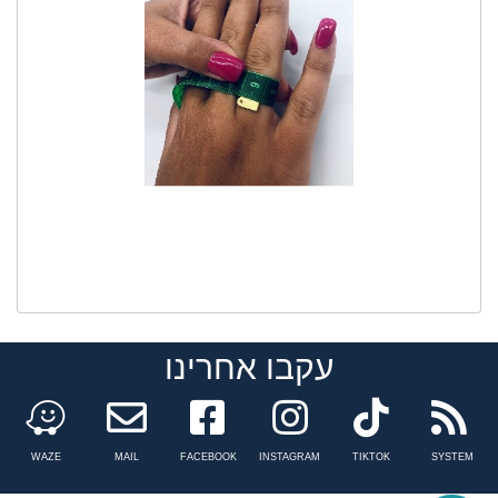
עקבו אחרינו
Facebook
instagram
tiktok
n
WAZE
MAIL
FACEBOOK
INSTAGRAM
TIKTOK
SYSTEM