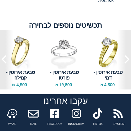
גמולוגית
תכשיטים נוספים לבחירה
טבעת אירוסין -
טבעת אירוסין -
טבעת אירוסין -
דמי
פורטו
קמילה
4,500 ₪
19,800 ₪
4,500 ₪
עקבו אחרינו
Facebook
instagram
tiktok
n
WAZE
MAIL
FACEBOOK
INSTAGRAM
TIKTOK
SYSTEM