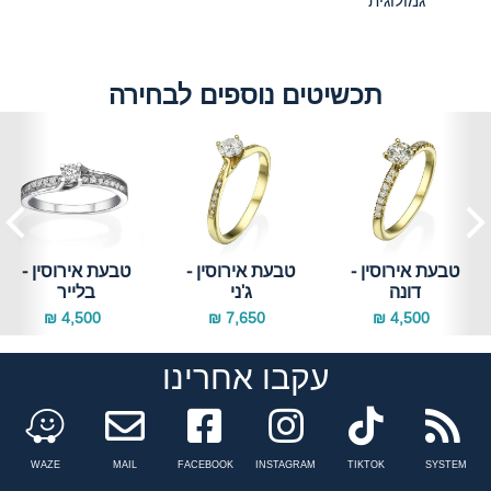
גמולוגית
תכשיטים נוספים לבחירה
טבעת אירוסין -
טבעת אירוסין -
טבעת אירוסין -
דונה
ג'ני
בלייר
4,500 ₪
7,650 ₪
4,500 ₪
עקבו אחרינו
Facebook
instagram
tiktok
n
WAZE
MAIL
FACEBOOK
INSTAGRAM
TIKTOK
SYSTEM