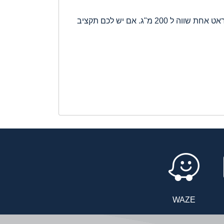
הגודל של היהלום בטבעת אירוסין הוא הדבר הכי בולט בטבעת. יחידת קראט ביהלום מחושבת על פי משקלה, יחידת קראט אחת שווה ל 200 מ"ג. אם יש לכם תקציב
WAZE