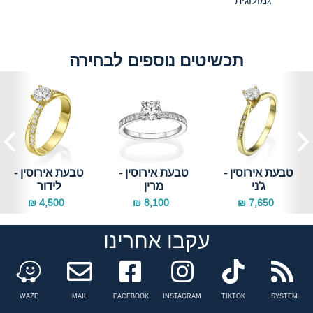
גמולוגית
תכשיטים נוספים לבחירה
טבעת אירוסין -
טבעת אירוסין -
טבעת אירוסין -
ג'ני
מרין
לידור
4,500 ₪
8,100 ₪
7,650 ₪
עקבו אחרינו
Facebook
instagram
tiktok
n
WAZE
MAIL
FACEBOOK
INSTAGRAM
TIKTOK
SYSTEM