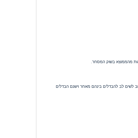
ים בארץ ובעולם הנושאים שמות דומים כגון: IGI, HRD, IGL, CGL וכו'. אך אם זאת חשוב לשים לב להבדלים בינהם מאחר וישנם הבדלים