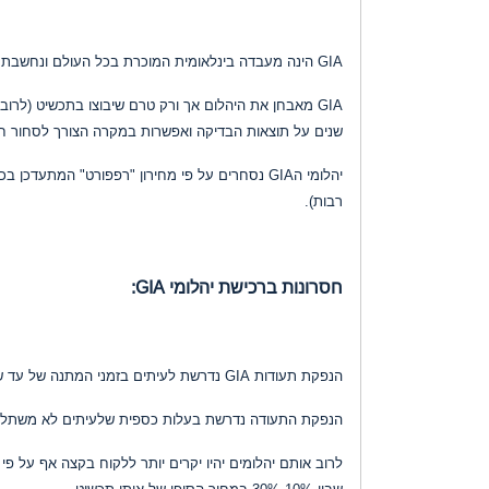
GIA הינה מעבדה בינלאומית המוכרת בכל העולם ונחשבת למחמירה ביותר בזכות הסטנדרטים וההקפדה הבלתי מתפשרת באבחון היהלומים.
GIA מאבחן את היהלום אך ורק טרם שיבוצו בתכשיט (לר
שנים על תוצאות הבדיקה ואפשרות במקרה הצורך לסחור חז
רבות).
חסרונות ברכישת יהלומי GIA:
הנפקת תעודות GIA נדרשת לעיתים בזמני המתנה של עד שבועיים מיום כניסת האבן למכון הגימולוגי.
הנפקת התעודה נדרשת בעלות כספית שלעיתים לא משתלמת ביחס ל
לרוב אותם יהלומים יהיו יקרים יותר ללקוח בקצה אף על פי
שבין 10%-30% במחיר הסופי של אותו תכשיט.