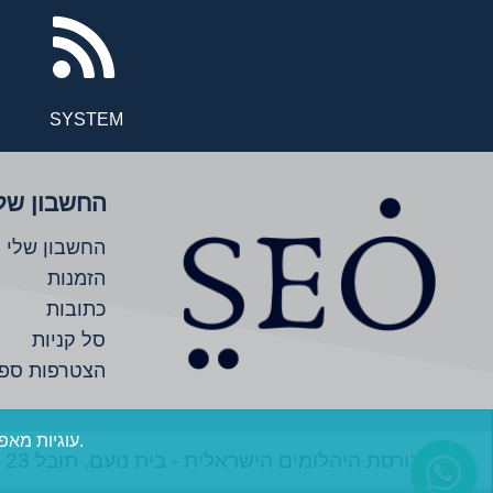
agram
tiktok
newsrss
SYSTEM
החשבון של
החשבון שלי
הזמנות
כתובות
סל קניות
הצטרפות ספ
עוגיות מאפשרות לנו לספק את שירותינו. בעת שימוש בשירותינו, הינך מסכים שימוש בעוגיות.
בורסת היהלומים הישראלית - בית נועם, תובל 23 ר"ג