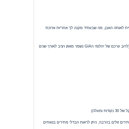
יפית לאותה האבן, מה שבעתיד מקנה לך אחריות ארוכת
יהלומי הGIA נסחרים על פי מחירון "רפפורט" המתעדכן בכל יום חמישי בשבוע ומקנה לך את היכולת לדעת את ערכו של היהלום בכל זמן נתון. (לרוב ערכם של יהלומי הGIA נשמר מאוזן ויציב לאורך שנים
מעלה).
ירים זולים בהרבה, ניתן לראות הבדלי מחירים בטווחים