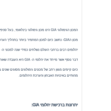
המכון הגימולוגי GIA הינו מכון גימולוגי בינלאומי, בעל סניפים והכרה מקצועית בכל העולם.
מכון הGIA- נחשב כיום למכון המחמיר ביותר בתהליך הערכת הפרמטרים הקשורים בסיווג איכות היהלום וערכו.
יהלומים רבים ברחבי העולם נשלחים כמידי שנה למכוני ה- GIA ע"מ להנפיק להם תעודות גימולוגיות ,על פי רוב יהיו אלה יהלומים באיכויות גבוהות מהממוצא בשוק המסחר.
דבר נוסף אשר מייחד את יהלומי ה- GIA היא העובדה שאותם יהלומים נסחרים על פי מחירון קבוע אשר מתעדכן בכל יום חמישי בשבוע.
מהותיים באיכויות האבחון והערכת היהלומים.
יתרונות ברכישת יהלומי GIA: