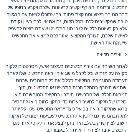
מעוניינים ליצור, מבחינת אבן החן, החומרים שממנו יהיה עשוי
התכשיט וכדומה. הצורף יקשיב לרעיונות שלכם ויקבע בסופו של
דבר מה בר ביצוע ומה קצת פחות. כך שתוכלו לצאת עם הרגשה
טובה שמקשיבים לכם. מכל מקום, גם אם אין לכם רעיון נקודתי,
אלא רק רעיונות כלליים לגבי סוג התכשיט שאתם רוצים להעניק
לאישה שלכם, הצורף המקצועי יעזור לכם למצוא את התכשיט
שישמח את האישה.
3. יוצרים סקיצה.
לאחר השיחה עם צורף תכשיטים בעיצוב אישי, מסרטטים ללקוח
סקיצה על מנת שיוכל לקבל מושג איך ייראה התכשיט שלו לאחר
העבודה המוגמרת. הסקיצה תכלול את כל החומרים שבהם
ישתמש הצורף במהלך הכנת התכשיט או התכשיטים, תוך
המראה הכללי של התכשיט. היתרון בסקיצה ממוחשבת הוא
יכולתו של הלקוח להעיר הערות כדי לתקן, להוסיף או להחסיר.
ברגע שהלקוח רואה בפועל כיצד ייראה התכשיט שלו, קל יותר
לתקן ובהמשך גם להכין את התכשיט לשביעות רצונו של הלקוח.
חשוב לציין שרק בשלב הזה ניתן לבצע את התיקון. לאחר מכן
התכשיט עובר לצורף והוא יתחיל בעבודתו.