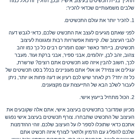
תהליך בניית תכשיטים בעיצוב אישי? ובכן, תהליך זה כולל כמה
שלבים משמעותיים שכדאי להכיר:
1. להכיר יותר את עולם התכשיטים.
לפני שאתם מגיעים לעצב את התכשיט שלכם, כדאי לגבש דעה
לגבי העיצוב שלו. קיימות אפשרויות רבות ומגוונות לעיצוב
תכשיטים, בייחוד כאשר ישנם חומרים רבים כל כך כמו זהב
צהוב, זהב לבן, יהלומים, אבני ספיר, אבני ברקת ועוד. מעבר
לכך, חשוב להבין איזה סוג תכשיטים אתם רוצים? שרשרת,
עגילים או צמיד? או אולי אתם מעוניינים בכלל בסט תכשיטים של
כל זה יחד? רק לאחר שיש לכם רעיון או דעה פחות או יותר, ניתן
לעבור לשלב הבא של התייעצות עם מקצוענים.
2. הכול מתחיל בייעוץ אישי.
מכיוון שמדובר בתכשיטים בעיצוב אישי, אתם אלה שקובעים את
העיצוב של התכשיט שתבחרו. צורף תכשיטים בעיצוב אישי נפגש
אתכם כדאי שתוכלו לספר לו על העיצוב שלכם. זוהי ההזדמנות
שלכם להפליג עם הדמיון ולתאר לצורף איזה תכשיט אתם