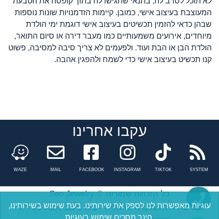
לא תוכל לסרב לה, בתנאי שתגישו לה בתוך קופסה את הטבעת
המעוצבת בעיצוב אישי, כמובן. קיימות הזדמנויות שונות נוספות
שבהן כדאי להזמין תכשיטים בעיצוב אישי דוגמת ימי הולדת
מיוחדים, אירועים משמעותיים כמו מעבר דירה או סיום התואר,
הולדת הבן או הבת ועוד. ולפעמים לא צריך סיבה למסיבה, פשוט
קנו תכשיט בעיצוב אישי כדי לשמח ולהפגין אהבה.
עקבו אחרינו
Facebook
instagram
tiktok
n
WAZE
MAIL
FACEBOOK
INSTAGRAM
TIKTOK
SYSTEM
Seo Jewelry © כל הזכויות שמורות
עוגיות מאפשרות לנו לספק את שירותינו. בעת שימוש בשירותינו,
בורסת היהלומים הישראלית - בית נועם, תובל 23 ר"ג
הינך מסכים שימוש בעוגיות.