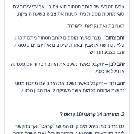
צבעו הטבעי של הזהב הטהור הוא צהוב - אך ע"י עירוב עם
סוגי מתכות נוספות ניתן לשנות את צבעו בשעת היציקה.
תערובת זאת נקראת "ליגורה".
זהב צהוב
– נוצר כאשר מוספים לזהב הטהור מתכות כגון:
פליז , נחושת או אבץ, בעזרת שילובים אלו יוצרים סגסוגת
זהב בצבע הנדרש.
זהב לבן
– יתקבל כאשר נשלב את הזהב הטהור עם פלטינה
או ניקל או כסף.
זהב ורוד
– יתקבל כאשר נשלב את הזהב עם מתכת מסוג
נחושת אדומה בכמות אשר מעניקה לו את הגוון הרצוי.
2. מהו זהב 14 קראט /18 קראט ?
גם בזהב כמו ביהלומים קיים המושג "קראט", אך בהקשר
לזהב משמעותו שונה ואינו מגדיר משקל. (את משקל הזהב