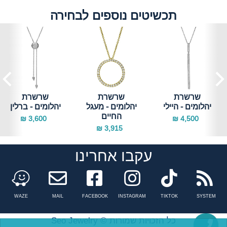
תכשיטים נוספים לבחירה
שרשרת
שרשרת
שרשרת
יהלומים - היילי
יהלומים - מעגל
יהלומים - ברלין
החיים
3,600 ₪
4,500 ₪
3,915 ₪
עקבו אחרינו
Facebook
instagram
tiktok
n
WAZE
MAIL
FACEBOOK
INSTAGRAM
TIKTOK
SYSTEM
Seo Jewelry © כל הזכויות שמורות