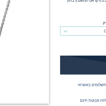
שרשרת 'סוליטר' דגם דלתון, יהלום עגול במשקל 0.25 קראט המשובץ בתוך
ון
ון
וח מבוטח חינם