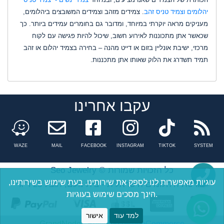
יהלומים וצמיד טניס זהב
. צמידים מזהב וצמידים המשובצים ביהלומים,
מעניקים מראה יוקרתי במיוחד, ומדובר גם בחומרים עמידים ביותר. כך
שכאשר אתן מתכוננות לאירוע חשוב, שיכול להיות פגישה עם לקוח
מרכזי, ישיבת אונליין בזום או דייט מהנה – בחירה בצמיד יהלום או זהב
תמיד תשדרג את הלוק שאותו אתן מתכננות.
עקבו אחרינו
Facebook
instagram
tiktok
n
WAZE
MAIL
FACEBOOK
INSTAGRAM
TIKTOK
SYSTEM
Seo Jewelry © כל הזכויות שמורות
עוגיות מאפשרות לנו לספק את שירותינו. בעת שימוש בשירותינו,
בורסת היהלומים הישראלית - בית נועם, תובל 23 ר"ג
הינך מסכים שימוש בעוגיות.
למד עוד
אישור
GrandNode
- Powered by
nopCommerce