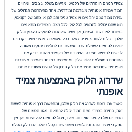
צמידי הנשים היוקרתיים של רקנאטי מגיעים בשלל עיצובים, ומהווים
תמיד אמירה אופנתית מעודכנת ומודרנית. אחד מהיתרונות הגדולים של
ענידת צמיד טניס יהלומים או צמיד טניס זהב לבן או צהוב של רקנאטי,
הוא שהם יכולים להתאים לכל לוק ולכל מצב. הצמידים מתאימים
במיוחד לאירועים חגיגיים, אך נשים שאוהבות להשקיע בעצמן ובלוק
שלהן, יכולות לענוד צמידים כאלה בכל סיטואציה. צמידי נשים יוקרתיים
יכולים להתאים לשמלת ערב משגעת וגם לחליפת עסקים שאותה
לובשים לפגישה חשובה. הצמידים של רקנאטי מהווים בדיוק את
התוספת המושלמת ללוק שלכן, ומתאימים במיוחד כאמירה מעודכנת
ואופנתית שמדגישה תמיד את הלוק הנכון של הנשים שעונדות אותם.
שדרוג הלוק באמצעות צמיד
אופנתי
כאשר אתן רוצות לשדרג את הלוק שלכן, ומחפשות דרך אופנתית לעשות
זאת, בחירה בצמידי נשים תמיד יכולה להתאים. מגוון הסוגים של
הצמידים של רקנאטי הוא רחב מאוד, ויכול להתאים לכל אירוע. אך אין
ספק כי צמידי הזהב והיהלומים שמופיעים בקטלוג שלנו הם חלק מגולת
הכותרת של הצמידים שאנו מציעים, ובמיוחד
צמידי נשים - צמיד טניס