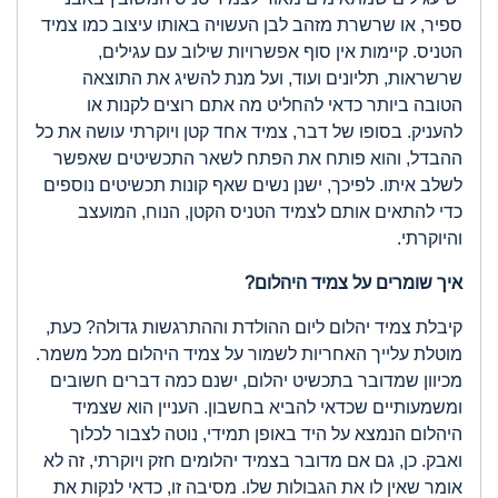
ספיר, או שרשרת מזהב לבן העשויה באותו עיצוב כמו צמיד
הטניס. קיימות אין סוף אפשרויות שילוב עם עגילים,
שרשראות, תליונים ועוד, ועל מנת להשיג את התוצאה
הטובה ביותר כדאי להחליט מה אתם רוצים לקנות או
להעניק. בסופו של דבר, צמיד אחד קטן ויוקרתי עושה את כל
ההבדל, והוא פותח את הפתח לשאר התכשיטים שאפשר
לשלב איתו. לפיכך, ישנן נשים שאף קונות תכשיטים נוספים
כדי להתאים אותם לצמיד הטניס הקטן, הנוח, המועצב
והיוקרתי.
איך שומרים על צמיד היהלום?
קיבלת צמיד יהלום ליום ההולדת וההתרגשות גדולה? כעת,
מוטלת עלייך האחריות לשמור על צמיד היהלום מכל משמר.
מכיוון שמדובר בתכשיט יהלום, ישנם כמה דברים חשובים
ומשמעותיים שכדאי להביא בחשבון. העניין הוא שצמיד
היהלום הנמצא על היד באופן תמידי, נוטה לצבור לכלוך
ואבק. כן, גם אם מדובר בצמיד יהלומים חזק ויוקרתי, זה לא
אומר שאין לו את הגבולות שלו. מסיבה זו, כדאי לנקות את