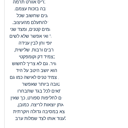
יותר הקיימים היום. אז נכון שהטניסאית כריס אוורט תרמה
לכך רבות, אך הצמידים זכו להצלחה הרבה בזכות עצמם.
לצמידי הטניס ישנם יתרונות רבים ומגוונים שחשוב שכל
אחד מאתנו יכיר. דבר ראשון אי אפשר להתעלם מהעיצוב.
מצד אחד מדובר בעיצוב עדין עם יהלומים קטנים, ומצד שני
זהו עיצוב דומיננטי המעניק נוכחות ליד ואי אפשר שלא לשים
לב אליו. שנית, זהו צמיד המשלב בין יופי וחן לבין ענידה
נוחה, ולכן הוא מבוקש כל כך בקרב רבים ורבות. שלישית,
בהשוואה לצמידים אחרים מדובר בצמיד דק וקומפקטי
אשר מתאים לכל מצב ובכל מזג אוויר. גם לא צריך לחשוש
לענוד את הצמיד ביום קיץ חם, כי הוא יושב היטב על היד
ואינו מושפע מן הזעה. מכל מקום, צמיד טניס לאישה כמו גם
צמיד טניס לגבר הוא הבחירה הטובה ביותר שאפשר
לעשות. ולבסוף, צמיד הטניס מתאים לכל בגד שתבחרו
ללבוש. כשמו כן הוא, הוא מתאים לחליפות ספורט, כך שאין
סיבה לא להיראות טוב כאשר אתן יוצאות לריצה. כמובן,
צמיד זה יהמם את כל מי שנמצא במסיבה גדולה ויוקרתית
או אירוע מרגש. כך שאפשר לענוד אותו לצד שמלות ערב
ואוברולים.