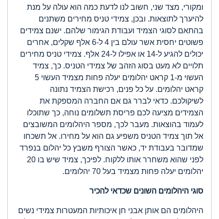
ומקורי, מצד שני, חשוב לנו לדעת כמה הוא עולה על מנת
להיערך לתוצאות. ובכן, צמידי טניס מחירים משתנים
בהתאם לסוגי הצמיד ועבודת הגימור שלהם. ישנם צמידים
פשוטים יחסית אשר עולם בין 4 ל-6 אלף שקלים, אחרים
יכולים להגיע ל-14 או אפילו ל-24 אלף. צמידי טניס מחירים
תלויים לא מעט בסוג הזהב של צמידי הטניס. כך, צמיד
העשוי מ-1 קראט יהלומים יעלה פחות מצמיד העשוי 5
קראט יהלומים. על כל פנים, רכישת הצמיד נתונה
לשיקולכם. כדאי לברר גם אם החברה המספקת את
הצמידים מציעה לכם פריסת תשלומים נוחה, כך שתוכלו
לעמוד בהוצאות. מעבר לכך, מספר היהלומים המשובצים
אל תוך צמיד הטניס משפיע גם הוא על מחירו. אל תשכחו
שמדובר בעבודת יד, כאשר הצורף משבץ כל יהלום בנפרד
לפני שהוא משחרר אותו ללקוח. לפיכך, צמיד שיש בו 20
יהלומים יעלה פחות מצמיד בעל 70 יהלומים.
סוגי היהלומים השונים שכדאי להכיר
היהלומים הם אותן אבני חן איכותיות המעטרות צמידי נשים