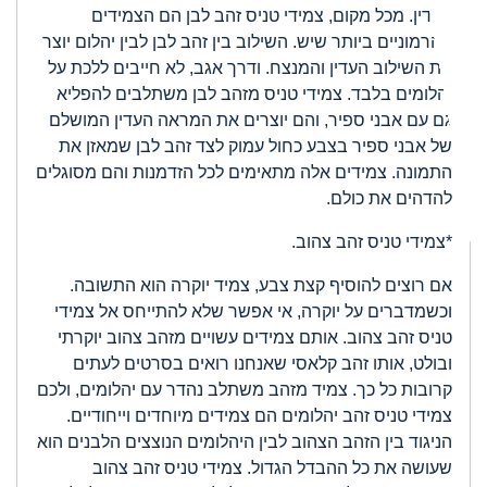
העדין. מכל מקום, צמידי טניס זהב לבן הם הצמידים
ההרמוניים ביותר שיש. השילוב בין זהב לבן לבין יהלום יוצר
את השילוב העדין והמנצח. ודרך אגב, לא חייבים ללכת על
יהלומים בלבד. צמידי טניס מזהב לבן משתלבים להפליא
גם עם אבני ספיר, והם יוצרים את המראה העדין המושלם
של אבני ספיר בצבע כחול עמוק לצד זהב לבן שמאזן את
התמונה. צמידים אלה מתאימים לכל הזדמנות והם מסוגלים
להדהים את כולם.
*צמידי טניס זהב צהוב.
אם רוצים להוסיף קצת צבע, צמיד יוקרה הוא התשובה.
וכשמדברים על יוקרה, אי אפשר שלא להתייחס אל צמידי
טניס זהב צהוב. אותם צמידים עשויים מזהב צהוב יוקרתי
ובולט, אותו זהב קלאסי שאנחנו רואים בסרטים לעתים
קרובות כל כך. צמיד מזהב משתלב נהדר עם יהלומים, ולכם
צמידי טניס זהב יהלומים הם צמידים מיוחדים וייחודיים.
הניגוד בין הזהב הצהוב לבין היהלומים הנוצצים הלבנים הוא
שעושה את כל ההבדל הגדול. צמידי טניס זהב צהוב