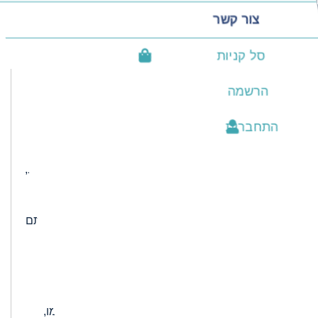
צור קשר
סל קניות
המדריך המלא לצמידי טניס
הרשמה
Thursday, 10 March 2022
צמידי טניס הם מבין הצמידים האופנתיים והאיכותיים ביותר
התחברות
הקיימים היום. כל אישה חולמת לענוד צמיד טניס מושלם,
נוח וקליל אשר משתלב עם כל פריט לבוש. ואכן, את צמידי
הטניס אפשר לענוד עם כל אאוטפיט שתבחרו: חליפת ערב,
שמלה מהודרת או חליפת ספורט פשוטה. הצמיד יוצר את
המראה המושלם. אם אתם אוהבים צמידים ולא מוכנים
לוותר על צמיד יוקתי במיוחד, צמיד טניס הוא כל מה שאתם
צריכים. מיד נראה איך הפכו צמידי הטניס לתכשיטים
שאומרים את המילה האחרונה בעולם האופנה.
ההיסטוריה הקצרה של צמידי הטניס
רבים תוהים כיצד צמיד טניס קטן ויוקרתי קיבל את שמו,