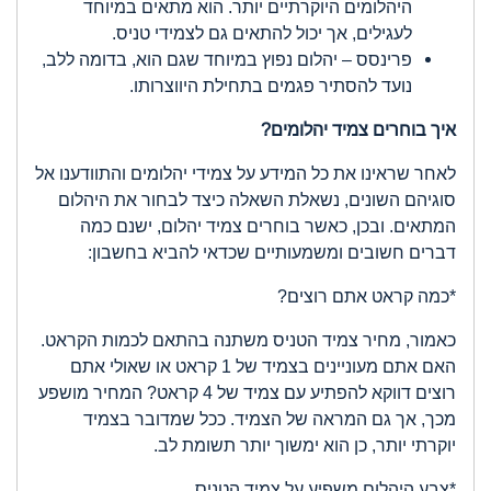
היהלומים היוקרתיים יותר. הוא מתאים במיוחד
לעגילים, אך יכול להתאים גם לצמידי טניס.
פרינסס – יהלום נפוץ במיוחד שגם הוא, בדומה ללב,
נועד להסתיר פגמים בתחילת היווצרותו.
איך בוחרים צמיד יהלומים?
לאחר שראינו את כל המידע על צמידי יהלומים והתוודענו אל
סוגיהם השונים, נשאלת השאלה כיצד לבחור את היהלום
המתאים. ובכן, כאשר בוחרים צמיד יהלום, ישנם כמה
דברים חשובים ומשמעותיים שכדאי להביא בחשבון:
*כמה קראט אתם רוצים?
כאמור, מחיר צמיד הטניס משתנה בהתאם לכמות הקראט.
האם אתם מעוניינים בצמיד של 1 קראט או שאולי אתם
רוצים דווקא להפתיע עם צמיד של 4 קראט? המחיר מושפע
מכך, אך גם המראה של הצמיד. ככל שמדובר בצמיד
יוקרתי יותר, כן הוא ימשוך יותר תשומת לב.
*צבע היהלום משפיע על צמיד הטניס.