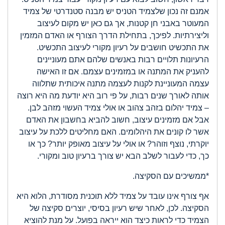
אמנם זה נכון שלצמיד הטניס יש מבנה סטנדרטי של צמיד
המעוטר באבני חן קטנות, אך גם כאן יש מקום לעיצוב
וליצירתיות. לפיכך, בתחילת הדרך הצורף או האדם המזמין
את התכשיט חושבים על רעיון מקורי לעיצוב התכשיט.
הרעיונות תלויים רבות באנשים שלהם אתם מעוניינים
להעניק את המתנה או במזמינים עצמם. אם זו האישה
עצמה המעוניינת לקנות לעצמה מתנה איכותית שתלווה
אותה לאורך שנים רבות, על פי רוב היא יודעת מה היא רוצה
– צמיד יהלום בזהב צהוב או אולי צמיד העשוי מזהב לבן.
אבל אם מזמינים עיצוב, חשוב להביא בחשבון את האדם
אשר לו קונים את היהלומים. האם מחליטים ללכת על עיצוב
יוקרתי, נוצף וזוהר? או אולי על עיצוב מאופק יותר? כך או
כך, כדי לעבור לשלב הבא יש צורך ברעיון טוב ומקורי.
*ממשיכים עם הסקיצה.
אף צורף אינו עובד על צמיד ללא תוכנית מסודרת, הלוא היא
הסקיצה. לכן, לאחר שיש רעיון בסיסי, יוצרים סקיצה של
הצמיד כדי לראות כיצד הוא ייראה בפועל. על מנת להוציא