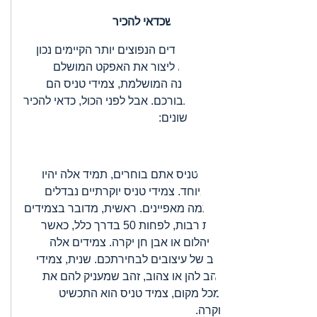
כל הסוגים של צמידי טניס שכדאי להכיר
צמידי טניס הם מבין הצמידים הנפוצים יותר הקיימים נכון
להיום. אם אתם מעוניינים ליצור את האפקט המושלם
ולהעניק לאישה את המתנה המושלמת, צמידי טניס הם
הבחירה הטובה ביותר עבורכם. אבל לפני הכול, כדאי להכיר
את סוגי צמידי הטניס השונים:
*צמידי טניס יוקרתיים.
לא משנה אילו צמידי טניס אתם בוחרים, תמיד אלה יהיו
צמידים יוקרתיים במיוחד. צמידי טניס יוקרתיים נבדלים
מצמידים אחרים בכמה מאפיינים. ראשית, מדובר בצמידים
אשר יש להם חוליות רבות, לפחות 50 בדרך כלל, כאשר
בכל חוליה משובץ יהלום או אבן חן יקרה. צמידים אלה
מגיעים במגוון רחב של עיצובים לבחירתכם. שנית, צמידי
הטניס עשויים מזהב להן או צהוב, זהב שמעניק להם את
המראה היוקתי. מכל מקום, צמיד טניס הוא התכשיט
שמשדר הרבה יוקרה.