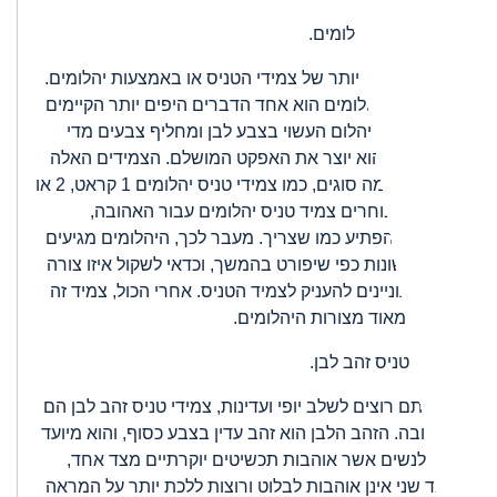
*צמידי טניס יהלומים.
העיטור הנפוץ יותר של צמידי הטניס או באמצעות יהלומים.
צמיד טניס יהלומים הוא אחד הדברים היפים יותר הקיימים
נכון להיום. היהלום העשוי בצבע לבן ומחליף צבעים מדי
פעם, כך שהוא יוצר את האפקט המושלם. הצמידים האלה
נחלקים לכמה סוגים, כמו צמידי טניס יהלומים 1 קראט, 2 או
3. כאשר בוחרים צמיד טניס יהלומים עבור האהובה,
בוחרים להפתיע כמו שצריך. מעבר לכך, היהלומים מגיעים
בצורות שונות כפי שיפורט בהמשך, וכדאי לשקול איזו צורה
אתם מעוניינים להעניק לצמיד הטניס. אחרי הכול, צמיד זה
מושפע מאוד מצורות היהלומים.
*צמידי טניס זהב לבן.
אם אתם רוצים לשלב יופי ועדינות, צמידי טניס זהב לבן הם
התשובה. הזהב הלבן הוא זהב עדין בצבע כסוף, והוא מיועד
יותר לנשים אשר אוהבות תכשיטים יוקרתיים מצד אחד,
ומצד שני אינן אוהבות לבלוט ורוצות ללכת יותר על המראה