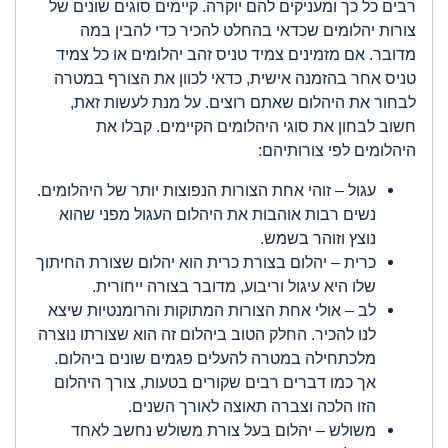
רבים כל כך ומעניקים להם יוקרה. קיימים סוגים שונים של
צורות יהלומים שכדאי בהחלט להכיר כדי להבין במה
מדובר. אם מזמינים צמיד טניס זהב יהלומים או כל צמיד
טניס אחר בהזמנה אישית, כדאי לכוון את הצורף במטרה
לבחור את היהלום שאתם רוצים. על מנת לעשות זאת,
חשוב לבחון את סוגי היהלומים הקיימים. קבלו את
היהלומים לפי צורותיהם:
עגול – זוהי אחת הצורות הנפוצות יותר של היהלומים.
נשים רבות אוהבות את היהלום העגול מפני שהוא
נוצץ וזוהר בשמש.
כרית – יהלום בצורת כרית הוא יהלום שצורת החיתוך
שלו היא עיגול וריבוע, מדובר בצורה ייחורית.
לב – אולי אחת הצורות המתוקות והרומנטיות שיצא
לנו להכיר. החלק הטוב ביהלום זה הוא שצורתו נוצרה
מלכתחילה במטרה להעלים פגמים שונים ביהלום.
אך כמו דברים רבים שקורים בטעות, צורך היהלום
הזו הלכה וצברה תאוצה לאורך השנים.
משולש – יהלום בעל צורת משולש נחשב לאחד