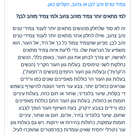
צמיד טניס זהב לבן או צהוב, הקליקו כאן
.
למי מתאים יותר צמיד מזהב צהוב ולמי צמיד מזהב לבן?
זה לא סוד שלחלק מהנשים מתאים יותר לענוד צמידי טניס
זהב צהוב, ואילו לחלק אחר מתאים יותר לענוד צמידי טניס
זהב לבן. מכיוון שהצמיד צמוד כל כך אל היד, אל העור, הוא
משפיע על הנראות שלו. כדי לדעת איזה צמיד מתאים
לאישה, יש צורך לבחון את גוון העור. באופן כללי, הנשים
נחלקות לשני טיפוסים: בעלות גוון העור הקריר (הנשים
ה"קרות") ובעלות גוון העור החמים (הנשים ה"חמות").
בעלות גוון העור הר כוללות מאפיינים שונים כמו ורידים
שנראים כחולים יותר, צבע עור חיוור הנוטה להישרף בשמש
די בקלות, שיער בלונדיני, שחור או חום כהה, בעלות עיניים
חומות או כחולות. בעלות גוון העור החם כוללות מאפיינים
כמו ורידים בצבע ירקרק, בעת השיזוף העור הופך לצבע
שחום, שיער בלונדיני בהיר, אדום, חום או שחור, עיניים
חומות עמוקות, כחולות בהירות או ירוקות. ויש גם בעלות גוון
עור ניטרלי יחסית שאינן עומדות בפרמטרים שהוזכרו לעיל.