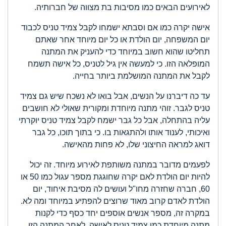
לאירועים הבאים כמו מסיבות בת מצווה של חברותיה.
אישה יקרה כמו אם וסבתא ישמחו לקבל צמיד טניס לכבוד
יום המשפחה, יום הולדת או כל יום מיוחד אחר שאתם
תחליטו שהוא חשוב במיוחד כדי להעניק את המתנה
המופלאה הזו. כי למעשה אין גיל לטניס, כל אישה תשמח
לקבל את המתנה המושלמת ביותר בחייה.
עד כה דיברנו על הנשים, אבל בואו לא נשכח שיש גם צמיד
טניס לגבר. זוהי מתנה מיוחדת ומקורית שאולי לא חושבים
עליה בהתחלה, אבל כל גבר ישמח לקבל צמיד טניס יוקרתי
ואיכותי, לענוד אותו ולהתגאות בו. כי בתוך תוכו, כל גבר
דואג למראה החיצוני שלו, לא פחות מהאישה.
לפעמים מדובר במתנה משותפת לאירוע מיוחד. זה יכול
להיות יום הולדת לאם יקרה שחוגגת מספר עגול כמו 50 או
60, חברה שחזרה מחו"ל ועושים לה מסיבת איחוד, יום
הולדת לאדם קרוב מאוד שרוצים להפתיע במיוחד ומה לא.
במקרה זה, מספר אנשים אוספים יחד כסף כדי לקנות
מתנה מיוחדת כמו צמיד טניס לאישה. לאחר המתנה הזו,