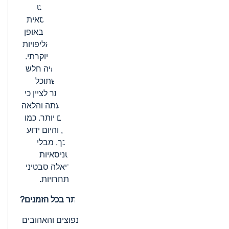
שהרי מה הקשר בין צמיד יהלומים מעוצב לבין ספורט
אינטנסיבי כמו טניס? ובכן, הכול התחיל בזכות הטניסאית
הידועה של ארצות הברית כריס אוורט אשר שיחקה באופן
פעיל בין השנים 1972 ל-1989. באחד ממשחקי האליפויות
הגיעה אוורט למשחק בעודה עונדת צמיד יהלומים יוקרתי.
במהלך המשחק נפתח האבזם של הצמיד אשר היה חלש
ונפל. אוורט ביקשה לעצור את המשחק על מנת שתוכל
לחפש את הצמיד היקר המעוטר ביהלומים. מיותר לציין כי
אירוע זה הביא פרסום לתעשיית התכשיטים. מעתה והלאה
החלו החברות לייצר צמידים עם אבזמים חזקים יותר. כמו
כן, בעקבות המקרה הזה הצמיד קיבל את שמו, והיום ידוע
הצמיד היוקרתי בכינויו – צמיד טניס. מעבר לכך, מבלי
לחשוב על כך אז, אוורט פתחה טרנד חדש. טניסאיות
מפורסמות אחרות כמו סרינה וויליאמס וגבריאלה סבטיני
נצפו כשהן עונדות את צמידי הטניס במהלך תחרויות.
איך הפך צמיד טניס לתכשיט המבוקש ביותר בכל הזמנים?
צמיד טניס יהלומים הוא אחד הצמידים הנפוצים והאהובים