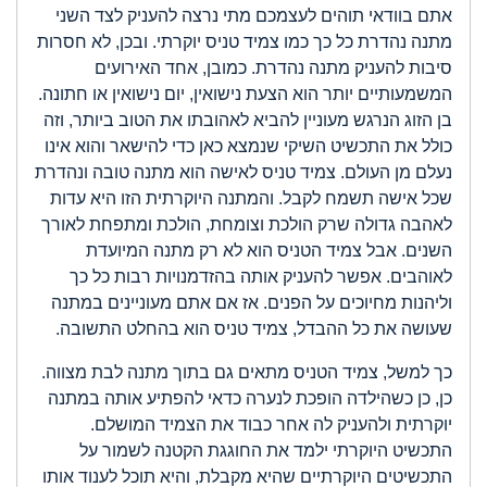
אתם בוודאי תוהים לעצמכם מתי נרצה להעניק לצד השני
מתנה נהדרת כל כך כמו צמיד טניס יוקרתי. ובכן, לא חסרות
סיבות להעניק מתנה נהדרת. כמובן, אחד האירועים
המשמעותיים יותר הוא הצעת נישואין, יום נישואין או חתונה.
בן הזוג הנרגש מעוניין להביא לאהובתו את הטוב ביותר, וזה
כולל את התכשיט השיקי שנמצא כאן כדי להישאר והוא אינו
נעלם מן העולם. צמיד טניס לאישה הוא מתנה טובה ונהדרת
שכל אישה תשמח לקבל. והמתנה היוקרתית הזו היא עדות
לאהבה גדולה שרק הולכת וצומחת, הולכת ומתפחת לאורך
השנים. אבל צמיד הטניס הוא לא רק מתנה המיועדת
לאוהבים. אפשר להעניק אותה בהזדמנויות רבות כל כך
וליהנות מחיוכים על הפנים. אז אם אתם מעוניינים במתנה
שעושה את כל ההבדל, צמיד טניס הוא בהחלט התשובה.
כך למשל, צמיד הטניס מתאים גם בתוך מתנה לבת מצווה.
כן, כן כשהילדה הופכת לנערה כדאי להפתיע אותה במתנה
יוקרתית ולהעניק לה אחר כבוד את הצמיד המושלם.
התכשיט היוקרתי ילמד את החוגגת הקטנה לשמור על
התכשיטים היוקרתיים שהיא מקבלת, והיא תוכל לענוד אותו