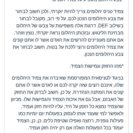
צמיד טניס יהלומים צריך להיות יוקרתי, ולכן חשוב לבחור
את צבע היהלומים הנכון לכם. על פי רוב, מקובל לבחור
בשילוב DEF. דרגות אלה משפיעות על צבעו של היהלום
מבחינת הליטוש, ובזכותן היהלום נראה יוקרתי, נוצץ וזוהר.
אם אתם מעוניינים להרשים את האדם אשר לו אתם קונים
את צמיד היהלומים ורוצי ללכת על בטוח, חשוב לבחור את
צבע היהלומים הנכון.
*מהו החוזק וגמישות הצמיד.
בניגוד לטניסאית המפורסמת שאיבדה את צמיד היהלומים
שלה, אינכם רוצים שזה יקרה לכם או לאדם אשר לו אתם
קונים את המתנה הנהדרת. על כן, חשוב לבדוק את החוזק
של האבזם, אבל גם את איכות הצמיד והגמישות שלו. מכיוון
שהצמיד נמצא כל הזמן על היד, עליו להיות חזק ועמיד,
ולאפשר למי שעונד אותו לעסוק בפעולות יום יומיות כמו
פעילות גופנית, רחצה ואפילו שטיפת כלים. כן, כן, הצמיד
יעמוד בכל הפעולות האלה אם רק יהיה חזק ועמיד.