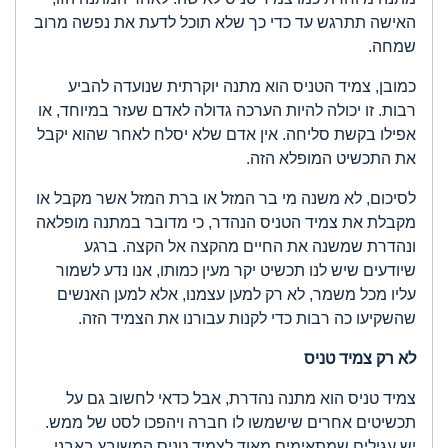
האישה תתרגש עד כדי כך שלא תוכל לדעת את נפשה מרוב
שמחה.
כמובן, צמיד הטניס הוא מתנה יוקרתית שנועדה להביע
רבות. זו יכולה להיות הערכה גדולה לאדם שעזר במיוחד, או
אפילו בקשת סליחה. אין אדם שלא יסלח לאחר שהוא יקבל
את התכשיט המופלא הזה.
לסיכום, לא משנה מי בר המזל או ברת המזל אשר מקבל או
מקבלת את צמיד הטניס הנהדר, כי מדובר במתנה מופלאה
ונהדרת שמשנה את החיים מהקצה אל הקצה. ברגע
שיודעים שיש לנו תכשיט יקר מעין כמותו, אנו נדע לשמור
עליו מכל משמר, לא רק למען עצמנו, אלא למען האנשים
שהשקיעו כה רבות כדי לקנות עבורנו את הצמיד הזה.
לא רק צמיד טניס
צמיד טניס הוא מתנה נהדרת, אבל כדאי לחשוב גם על
תכשיטים אחרים שישמשו לו חברה ויהפכו לסט של ממש.
יש עגילים שמתאימים מאוד לצמיד טניס המשובץ באבני