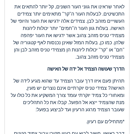
לאחר שראינו את גווני העור השונים, קל יותר להתאים את
התכשיטים. לבעלות העור ה"קר" מתאימים יותר צמידים
העשוייים מזהב לבן. צמידים אלה ידגישו את העור והיופי של
האישה. בעלות גוון העור ה"חמים" יותר יכולות ליהנות
מצמידי טניס מזהב צהוב אשר ידגישו את העור יפהפה
שלהן. כמו כן, בעלות המזל שאינן נכנסות לאף קטגוריה של
"חם" או "קר" יכולות ליהנות הן מצמידי טניס מזהב לבן והן
מצמידי טניס מזהב צהוב.
הדרך שעושה הצמיד אל ידה של האישה
תהיתן פעם איזו דרך עובר הצמיד עד שהוא מגיע לידה של
האישה? צמידי טניס יוקרתיים אינם נוצרים יש מעין,
ומאחורי כל צמיד יוקרתי עומד צורך המשקיע את כל כולו על
מנת שהצמיד ייצא אל הפועל. קבלו את כל התהליכים
שעובר הצמיד מרגע הרעיון ועד לביצוע בפועל:
*מתחילים עם רעיון.
דבר ראשון, חשוב לבוא עם רעיון מקורי עבור צמיד הטניס.